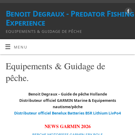
Benoit Degraux - Predator Fishing
Experience
EQUIPEMENTS & GUIDAGE DE PÊCHE
MENU
Equipements & Guidage de
pêche.
Benoit Degraux – Guide de pêche Hollande
Distributeur
officiel GARMIN Marine & Equipements
nautisme/pêche
Distributeur officiel Benelux Batteries BSR Lithium LivPo4
NEWS GARMIN 2026
PERCHE MOTORISEE GARMIN SPY POLE