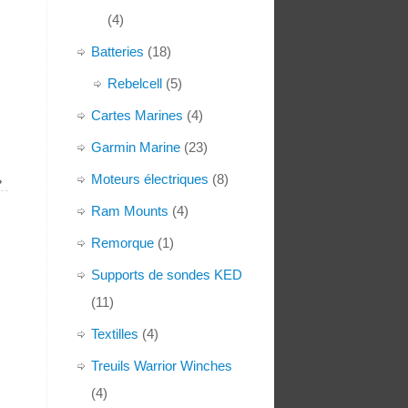
(4)
Batteries
(18)
Rebelcell
(5)
Cartes Marines
(4)
Garmin Marine
(23)
Moteurs électriques
(8)
»
Ram Mounts
(4)
Remorque
(1)
Supports de sondes KED
(11)
Textilles
(4)
Treuils Warrior Winches
(4)