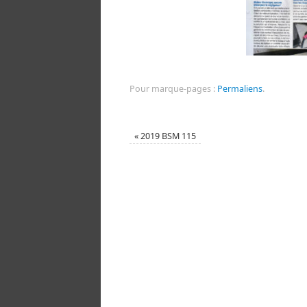
Pour marque-pages :
Permaliens
.
«
2019 BSM 115