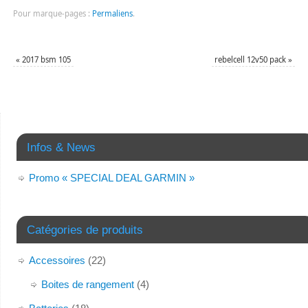
Pour marque-pages :
Permaliens
.
«
2017 bsm 105
rebelcell 12v50 pack
»
Infos & News
Promo « SPECIAL DEAL GARMIN »
Catégories de produits
Accessoires
(22)
Boites de rangement
(4)