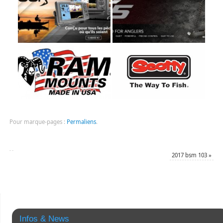
Pour marque-pages :
Permaliens
.
2017 bsm 103
»
Infos & News