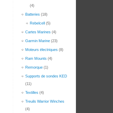
(4)
Batteries
(18)
Rebelcell
(5)
Cartes Marines
(4)
Garmin Marine
(23)
Moteurs électriques
(8)
Ram Mounts
(4)
Remorque
(1)
Supports de sondes KED
(11)
Textilles
(4)
Treuils Warrior Winches
(4)