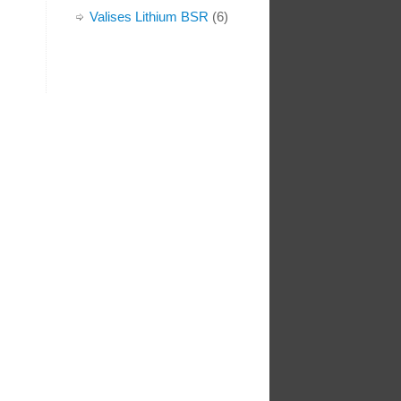
Valises Lithium BSR
(6)