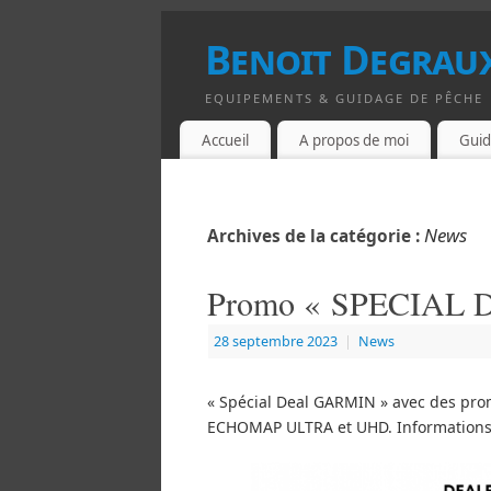
Benoit Degraux
EQUIPEMENTS & GUIDAGE DE PÊCHE
Accueil
A propos de moi
Guid
News
Archives de la catégorie :
Promo « SPECIAL
28 septembre 2023
|
News
« Spécial Deal GARMIN » avec des prom
ECHOMAP ULTRA et UHD. Informations