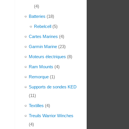
(4)
Batteries
(18)
Rebelcell
(5)
Cartes Marines
(4)
Garmin Marine
(23)
Moteurs électriques
(8)
Ram Mounts
(4)
Remorque
(1)
Supports de sondes KED
(11)
Textilles
(4)
Treuils Warrior Winches
(4)