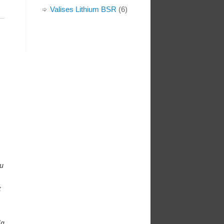
Valises Lithium BSR
(6)
au
x
la