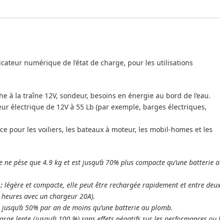
icateur numérique de l’état de charge, pour les utilisations
he à la traîne 12V, sondeur, besoins en énergie au bord de l’eau.
ur électrique de 12V à 55 Lb (par exemple, barges électriques,
ce pour les voiliers, les bateaux à moteur, les mobil-homes et les
ie ne pèse que 4.9 kg et est jusqu’à 70% plus compacte qu’une batterie 
 :
légère et compacte, elle peut être rechargée rapidement et entre deu
 heures avec un chargeur 20A).
:
jusqu’à 50% par an de moins qu’une batterie au plomb.
arge lente (jusqu’à 100 %) sans effets négatifs sur les performances ou 