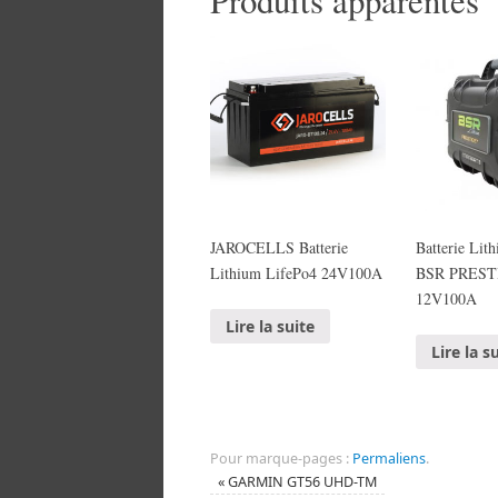
Produits apparentés
JAROCELLS Batterie
Batterie Lit
Lithium LifePo4 24V100A
BSR PREST
12V100A
Lire la suite
Lire la s
Pour marque-pages :
Permaliens
.
«
GARMIN GT56 UHD-TM