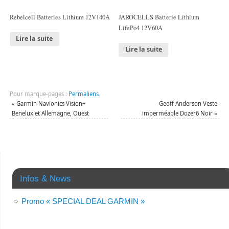
Rebelcell Batteries Lithium 12V140A
JAROCELLS Batterie Lithium
LifePo4 12V60A
Lire la suite
Lire la suite
Pour marque-pages :
Permaliens
.
«
Garmin Navionics Vision+
Geoff Anderson Veste
Benelux et Allemagne, Ouest
imperméable Dozer6 Noir
»
Infos & News
Promo « SPECIAL DEAL GARMIN »