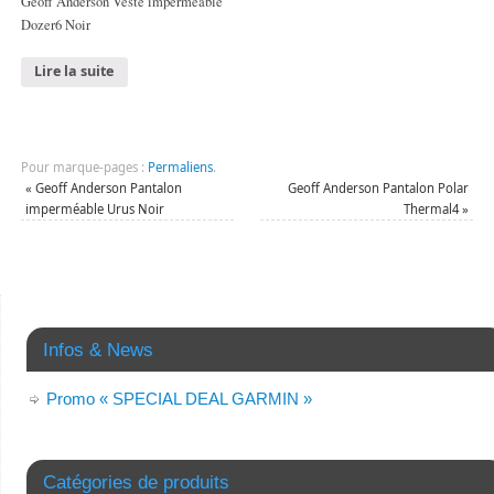
Geoff Anderson Veste imperméable
Dozer6 Noir
Lire la suite
Pour marque-pages :
Permaliens
.
«
Geoff Anderson Pantalon
Geoff Anderson Pantalon Polar
imperméable Urus Noir
Thermal4
»
Infos & News
Promo « SPECIAL DEAL GARMIN »
Catégories de produits