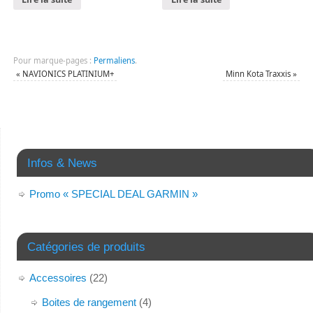
Pour marque-pages :
Permaliens
.
«
NAVIONICS PLATINIUM+
Minn Kota Traxxis
»
Infos & News
Promo « SPECIAL DEAL GARMIN »
Catégories de produits
Accessoires
(22)
Boites de rangement
(4)